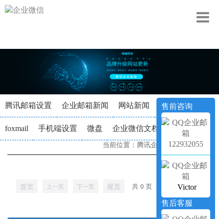
腾讯邮箱设置
企业邮箱新闻
网站新闻
企业动态
售前咨询
foxmail
手机端设置
微盘
企业微信文档
122932055
当前位置：
腾讯企业邮箱
->
新闻资讯
首页
尾页
共 0 页
前往
页
上一页
下一页
Victor
售后客服