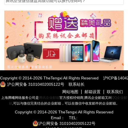
腾讯企业微信微盘高级功能可以换代理商吗？
Copyright © 2014-
2026
TheTengxi All Rights Reserved
沪ICP备1404
沪公网安备 31010402005122号
联系站长
|
|
网站地图
邮箱设置
联系我们
上海腾曦网络服务公司是
腾讯企业邮箱
官方授权经销商;腾讯企业邮箱又叫
QQ企业邮
箱
,可以与微信完美结合的企业邮箱，可以在微信中收发邮件的企业邮箱。
Copyright © 2014-
2026
TheTengxi All Rights Reserved
Email：
TEL:
沪公网安备 31010402005122号