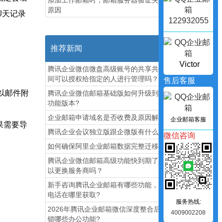
添加工作邮箱时，邮箱服务器验证失败的
原因
聊天记录
122932055
推荐新闻
Victor
腾讯企业微信微盘高级账号的共享共享空
间可以授权给指定的人进行管理吗？
售后客服
录以邮件附
腾讯企业微信邮箱基础版如何升级到高级
功能版本?
企业邮箱申请域名是否收费及原因解析!
企业邮箱客服
果需要导
腾讯企业会议独立版跟企微版有什么区别?
微信咨询
如何确保阿里企业邮箱数据完整迁移?
腾讯企业微信邮箱高级功能‌快到期了，可
以更换服务商吗？
新手咨询腾讯企业邮箱有哪些功能，联系
电话在哪里获取?
服务热线:
2026年腾讯企业邮箱微信深度整合后能解
4009002208
锁哪些办公功能?