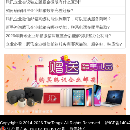
腾讯企业会议独立版跟企微版有什么区别?
如何确保阿里企业邮箱数据完整迁移?
腾讯企业微信邮箱高级功能‌快到期了，可以更换服务商吗？
新手咨询腾讯企业邮箱有哪些功能，联系电话在哪里获取?
2026年腾讯企业邮箱微信深度整合后能解锁哪些办公功能?
企业必看：腾讯企业微信邮箱服务商哪家靠谱、服务好、响应快?
Copyright © 2014-
2026
TheTengxi All Rights Reserved
沪ICP备1404
沪公网安备 31010402005122号
联系站长